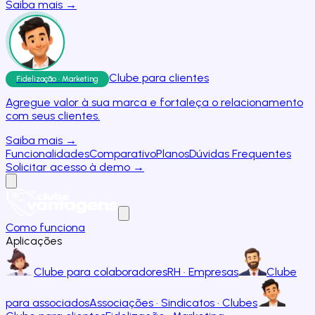
Saiba mais →
Clube para clientes
Fidelização · Marketing
Agregue valor à sua marca e fortaleça o relacionamento
com seus clientes.
Saiba mais →
Funcionalidades
Comparativo
Planos
Dúvidas Frequentes
Solicitar acesso à demo →
Como funciona
Aplicações
Clube para colaboradores
RH · Empresas
Clube
para associados
Associações · Sindicatos · Clubes